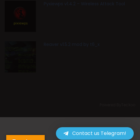
Pyxiewps v1.4.2 – Wireless Attack Tool
Reaver v1.5.2 mod by t6_x
Powered ByTecXoo
Contact us Telegram!