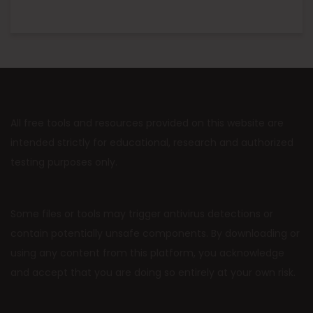
All free tools and resources provided on this website are
intended strictly for educational, research and authorized
testing purposes only.
Some files or tools may trigger antivirus detections or
contain potentially unsafe components. By downloading or
using any content from this platform, you acknowledge
and accept that you are doing so entirely at your own risk.