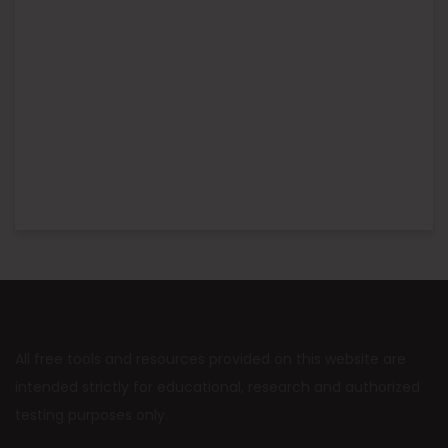
All free tools and resources provided on this website are
intended strictly for educational, research and authorized
testing purposes only.