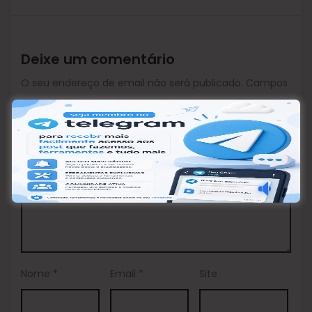
Deixe um comentário
O seu endereço de email não será publicado.
Campos
obrigatórios marcados com
*
Comentário
*
Nome
*
Email
*
Site