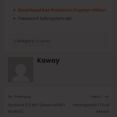
Download Rez Protector Crypter +Silent
Password: fullcrypters.net
Category:
Crypter
Kaway
Previous:
Next:
SpyNote 5.0 RAT [Android RAT
PentagonRAT Final
Previous
Ne
MOBILE]
Relase
post:
pos