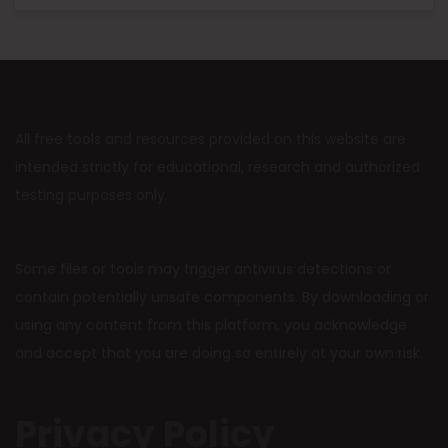
All free tools and resources provided on this website are
intended strictly for educational, research and authorized
testing purposes only.
Some files or tools may trigger antivirus detections or
contain potentially unsafe components. By downloading or
using any content from this platform, you acknowledge
and accept that you are doing so entirely at your own risk.
Privacy Policy