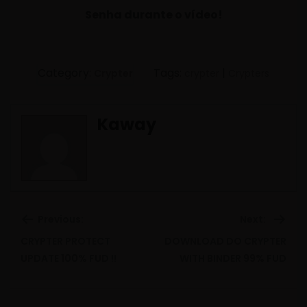
Senha durante o vídeo!
Category:
Tags:
|
Crypter
crypter
Crypters
Kaway
Previous:
Next:
CRYPTER PROTECT
DOWNLOAD DO CRYPTER
Previous
Ne
UPDATE 100% FUD !!
WITH BINDER 99% FUD
post:
pos