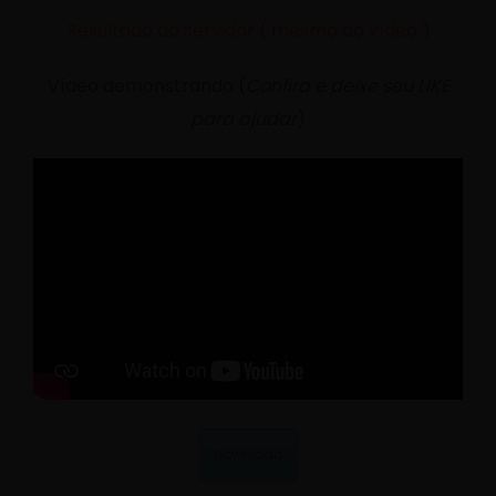
Resultado do servidor ( mesmo do vídeo )
Vídeo demonstrando (
Confira e deixe seu LIKE
para ajudar
)
Download