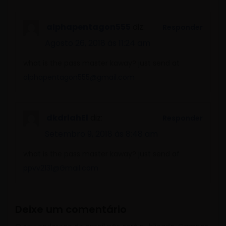
alphapentagon555
diz:
Responder
Agosto 26, 2018 às 11:24 am
what is the pass master kaway? just send at
alphapentagon555@gmail.com
dkdrlahEl
diz:
Responder
Setembro 9, 2018 às 8:48 am
what is the pass master kaway? just send af
ppvv2131@Gmail.com
Deixe um comentário