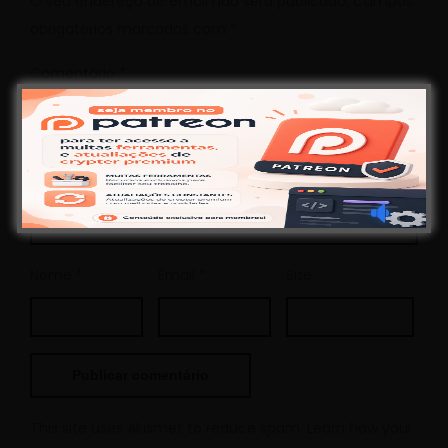
O seu endereço de email não será publicado.
Campos
obrigatórios marcados com
*
Comentário
*
Nome
*
Email
*
Site
This site uses Akismet to reduce spam.
Learn how your