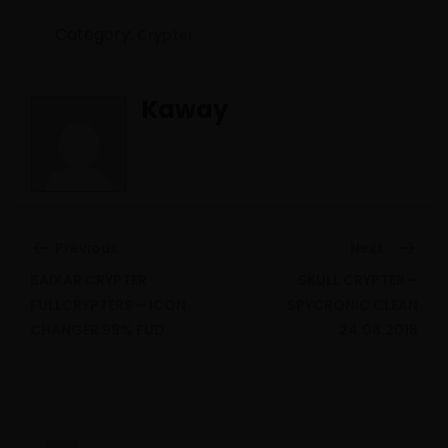
Category:
Crypter
Kaway
Previous:
Next:
BAIXAR CRYPTER
SKULL CRYPTER –
Previous
Ne
FULLCRYPTERS – ICON
SPYCRONIC CLEAN
CHANGER 99% FUD
24.08.2018
post:
pos