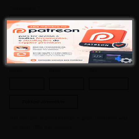
Comentário
*
Nome
*
Email
*
Site
This site uses Akismet to reduce spam.
Learn how your
comment data is processed.