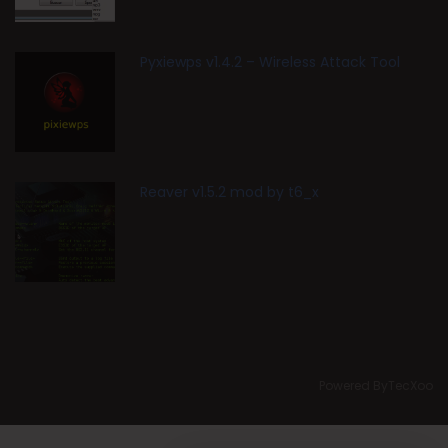
Pyxiewps v1.4.2 – Wireless Attack Tool
Reaver v1.5.2 mod by t6_x
Powered ByTecXoo