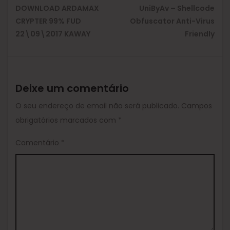
DOWNLOAD ARDAMAX
UniByAv – Shellcode
Previous
Ne
CRYPTER 99% FUD
Obfuscator Anti-Virus
22\09\2017 KAWAY
Friendly
post:
pos
Deixe um comentário
O seu endereço de email não será publicado.
Campos
obrigatórios marcados com
*
Comentário
*