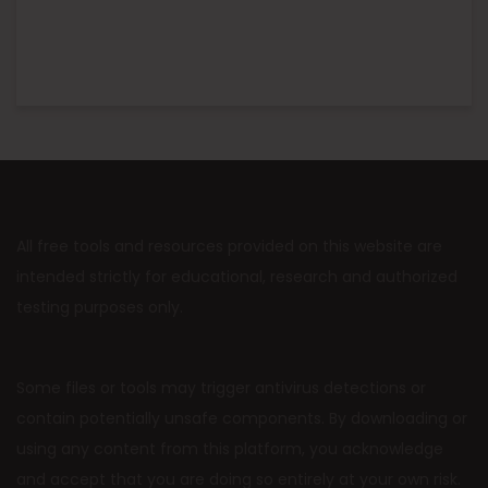
All free tools and resources provided on this website are
intended strictly for educational, research and authorized
testing purposes only.
Some files or tools may trigger antivirus detections or
contain potentially unsafe components. By downloading or
using any content from this platform, you acknowledge
and accept that you are doing so entirely at your own risk.