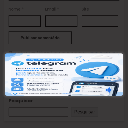
Nome
*
Email
*
Site
This site uses Akismet to reduce spam.
Learn how your
comment data is processed.
Pesquisar
Pesquisar