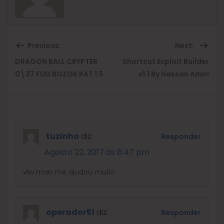
Previous:
Next:
DRAGON BALL CRYPTER
Shortcut Exploit Builder
Previous
Ne
0\37 FUD BOZOK RAT 1.5
v1.1 By Hassan Amiri
post:
pos
tuzinho
diz:
Responder
Agosto 22, 2017 às 8:47 pm
vlw man me ajudou muito
operador51
diz:
Responder