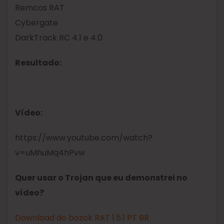
Remcos RAT
Cybergate
DarkTrack RC 4.1 e 4.0
Resultado:
Vídeo:
https://www.youtube.com/watch?
v=uMhuMq4hPvw
Quer usar o Trojan que eu demonstrei no
vídeo?
Download do bozok RAT 1.5.1 PT BR