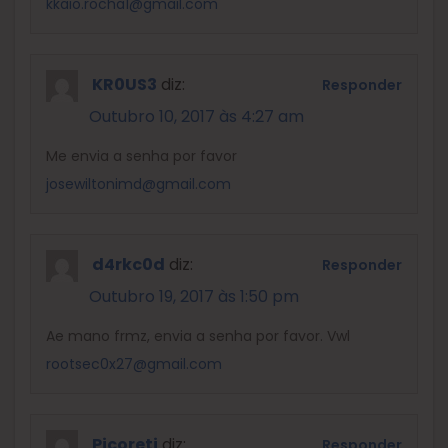
kkaio.rocha1@gmail.com
KR0US3
diz:
Responder
Outubro 10, 2017 às 4:27 am
Me envia a senha por favor
josewiltonimd@gmail.com
d4rkc0d
diz:
Responder
Outubro 19, 2017 às 1:50 pm
Ae mano frmz, envia a senha por favor. Vwl
rootsec0x27@gmail.com
Picoreti
diz:
Responder