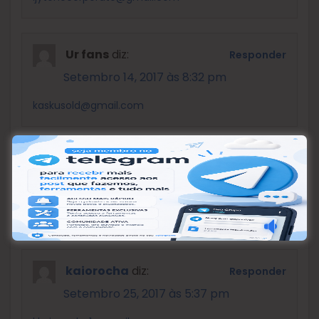
Ur fans
diz:
Responder
Setembro 14, 2017 às 8:32 pm
kaskusold@gmail.com
VINICIUS SILVESTRE DOS SANTOS
diz:
Responder
Setembro 18, 2017 às 1:33 pm
senha por favor
fotofest023@gmail.com
kaiorocha
diz:
Responder
Setembro 25, 2017 às 5:37 pm