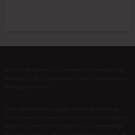
All free tools and resources provided on this website are
intended strictly for educational, research and authorized
testing purposes only.
Some files or tools may trigger antivirus detections or
contain potentially unsafe components. By downloading or
using any content from this platform, you acknowledge
and accept that you are doing so entirely at your own risk.