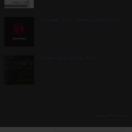
Pyxiewps v1.4.2 – Wireless Attack Tool
Reaver v1.5.2 mod by t6_x
Powered ByTecXoo