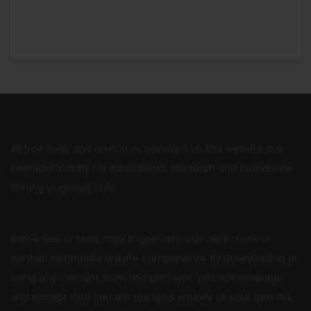
All free tools and resources provided on this website are
intended strictly for educational, research and authorized
testing purposes only.
Some files or tools may trigger antivirus detections or
contain potentially unsafe components. By downloading or
using any content from this platform, you acknowledge
and accept that you are doing so entirely at your own risk.