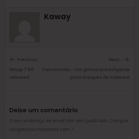
Kaway
Previous:
Next:
Nmap 7.60
FalconGate – Um gateway inteligente
Previous
Ne
released
para ataques de malware
post:
pos
Deixe um comentário
O seu endereço de email não será publicado.
Campos
obrigatórios marcados com
*