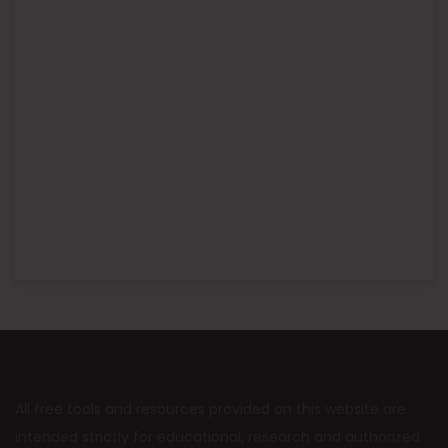
All free tools and resources provided on this website are
intended strictly for educational, research and authorized