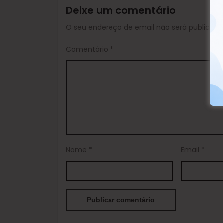
Deixe um comentário
O seu endereço de email não será publicado
Comentário
*
Nome
*
Email
*