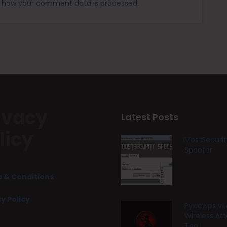
 how your comment data is processed.
ivacy
Latest Posts
licy
MostSecurit
Spoofer
 & Conditions
y Policy
Pyxiewps v1.
Wireless At
Tool