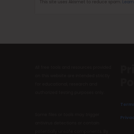
This site uses Akismet to reduce spam.
Learn
Pr
All free tools and resources provided
on this website are intended strictly
Po
for educational, research and
authorized testing purposes only.
Terms
Some files or tools may trigger
Privac
antivirus detections or contain
potentially unsafe components. By