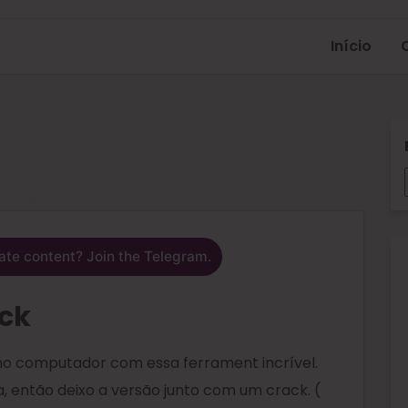
Início
ate content? Join the Telegram.
ack
o no computador com essa ferrament incrível.
, então deixo a versão junto com um crack. (