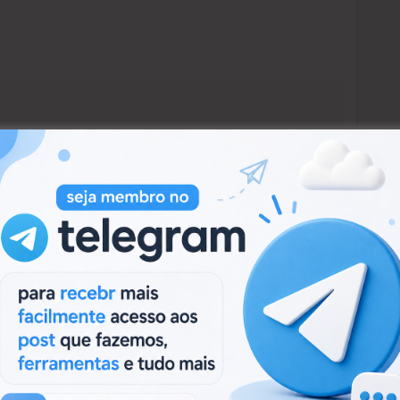
Next:
Next
Spycronic V1.02.1
post: