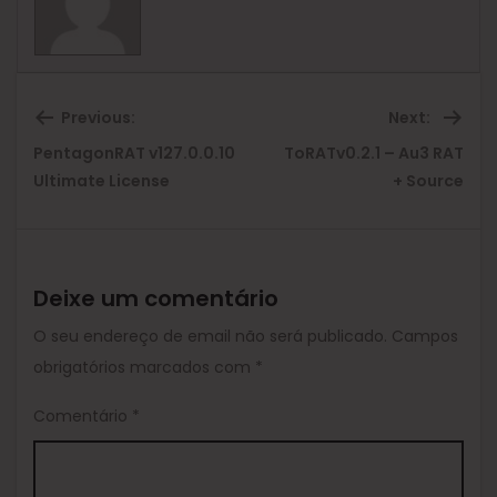
Previous:
Next:
PentagonRAT v127.0.0.10
ToRATv0.2.1 – Au3 RAT
Previous
Ne
Ultimate License
+ Source
post:
pos
Deixe um comentário
O seu endereço de email não será publicado.
Campos
obrigatórios marcados com
*
Comentário
*