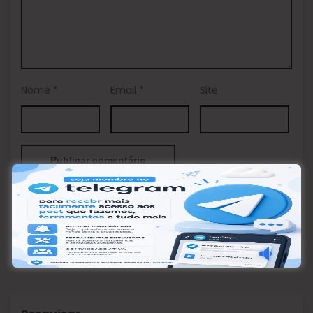
Nome
*
Email
*
Site
This site uses Akismet to reduce spam.
Learn how your
comment data is processed.