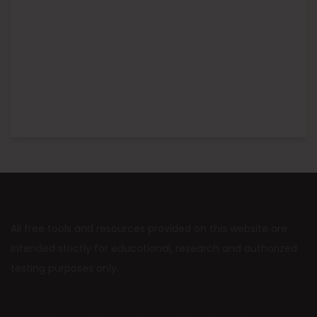
All free tools and resources provided on this website are
intended strictly for educational, research and authorized
testing purposes only.