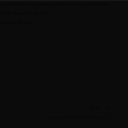
s produtos são apenas para fins educacionais e
ade que viole as leis.
quina Virtual.
Next:
Next
Silent XMR Miner Builder v0.2
post: