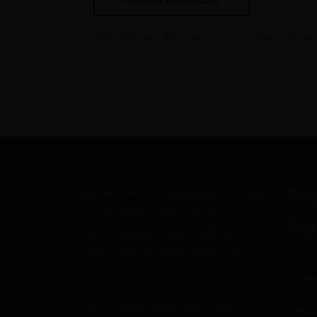
This site uses Akismet to reduce spam.
Learn
Pr
All free tools and resources provided
on this website are intended strictly
Po
for educational, research and
authorized testing purposes only.
Terms
Some files or tools may trigger
Privac