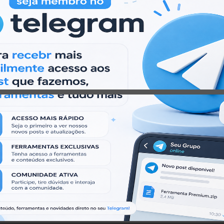
 products are for educational purposes only, and
ies that violate the laws.
irtual Machine.