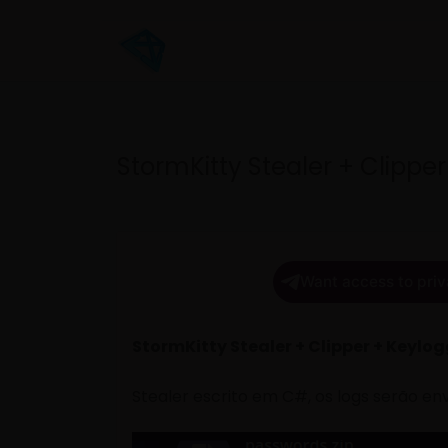
StormKitty Stealer + Clippe
Want access to priv
StormKitty Stealer + Clipper + Keylo
Stealer escrito em C#, os logs serão en