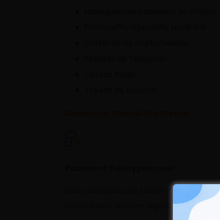
Navegadores baseados no Firefox
ProtonVPN, OpenVPN, NordVPN
Carteiras de criptomoedas
Sessões de Telegram
Contas Pidgin
Tokens de Discord
Download: StormKitty Stealer
Password: fullcrypters.net
Muito obrigado por baixar mais um con
como baixar ou tiver algum tipo de anúnc