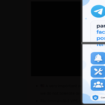
A very important warning, these
we do not tolerate any other activit
Recommended: VPS, Sandboxie or V