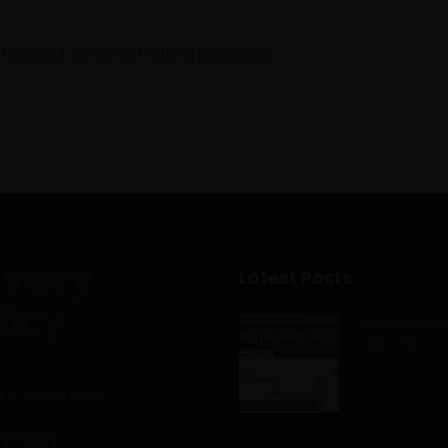
 how your comment data is processed.
ivacy
Latest Posts
licy
MostSecurit
Spoofer
 & Conditions
y Policy