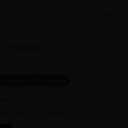
Início
r + Keylogger
ate content? Join the Telegram.
gger
viados para o bot do Telegram.