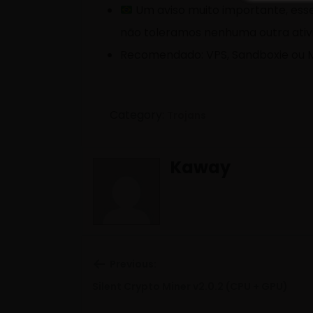
Um aviso muito importante, esse
não toleramos nenhuma outra ativid
Recomendado: VPS, Sandboxie ou Má
Category:
Trojans
Kaway
Previous:
Previous
Silent Crypto Miner v2.0.2 (CPU + GPU)
post: