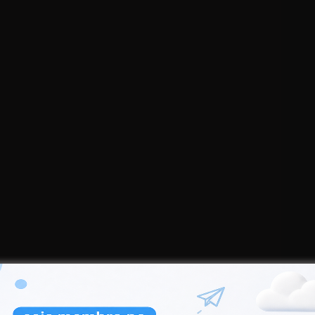
teúdo! Bom proveito! Se por acaso não souber
io, confira esse vídeo: