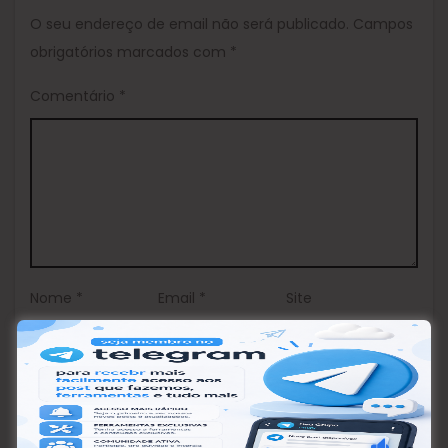
O seu endereço de email não será publicado.
Campos
obrigatórios marcados com
*
Comentário
*
Nome
*
Email
*
Site