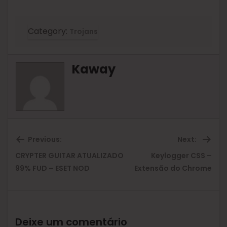
Category:
Trojans
Kaway
Previous:
Next:
CRYPTER GUITAR ATUALIZADO
Keylogger CSS –
Previous
Ne
99% FUD – ESET NOD
Extensão do Chrome
post:
pos
Deixe um comentário