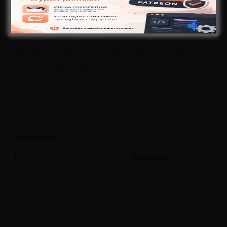
This site uses Akismet to reduce spam.
Learn how your
comment data is processed.
Pesquisar
Pesquisar