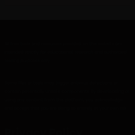
All free tools and resources provided on this website are
intended strictly for educational, research and authorized
testing purposes only.
Some files or tools may trigger antivirus detections or
contain potentially unsafe components. By downloading or
using any content from this platform, you acknowledge
and accept that you are doing so entirely at your own risk.
Privacy Policy