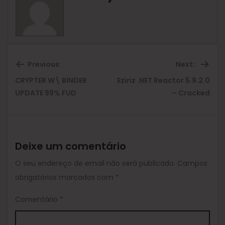
Previous:
Next:
CRYPTER W\ BINDER
Eziriz .NET Reactor 5.9.2.0
Previous
Ne
UPDATE 99% FUD
– Cracked
post:
pos
Deixe um comentário
O seu endereço de email não será publicado.
Campos
obrigatórios marcados com
*
Comentário
*