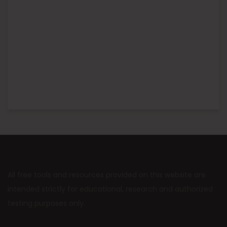
All free tools and resources provided on this website are
intended strictly for educational, research and authorized
testing purposes only.