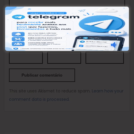
Nome
*
Email
*
Site
This site uses Akismet to reduce spam.
Learn how your
comment data is processed.