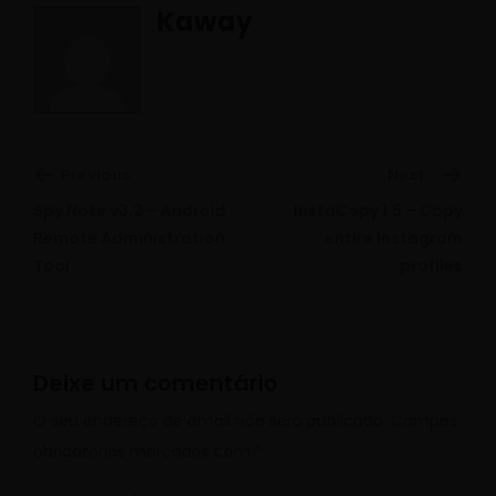
Kaway
Previous:
Next:
Spy Note v3.2 – Android
InstaCopy 1.5 – Copy
Previous
Ne
Remote Administration
entire Instagram
Tool
profiles
post:
pos
Deixe um comentário
O seu endereço de email não será publicado.
Campos
obrigatórios marcados com
*