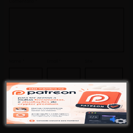
Comentário
*
Nome
*
Email
*
Site
This site uses Akismet to reduce spam.
Learn how your
comment data is processed.