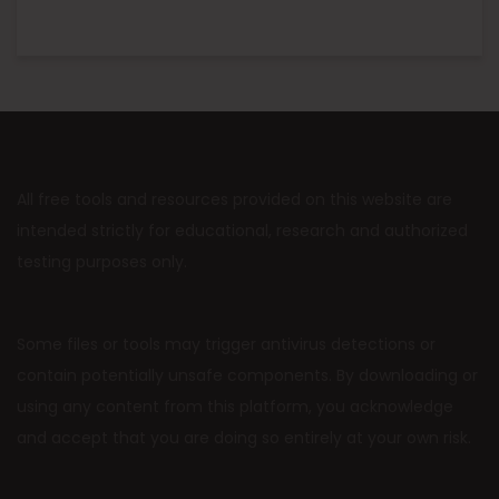
All free tools and resources provided on this website are
intended strictly for educational, research and authorized
testing purposes only.
Some files or tools may trigger antivirus detections or
contain potentially unsafe components. By downloading or
using any content from this platform, you acknowledge
and accept that you are doing so entirely at your own risk.