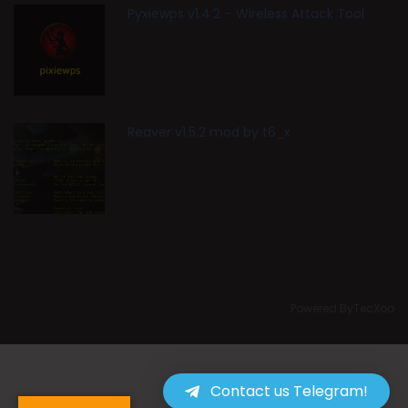
Pyxiewps v1.4.2 – Wireless Attack Tool
Reaver v1.5.2 mod by t6_x
Powered ByTecXoo
Contact us Telegram!