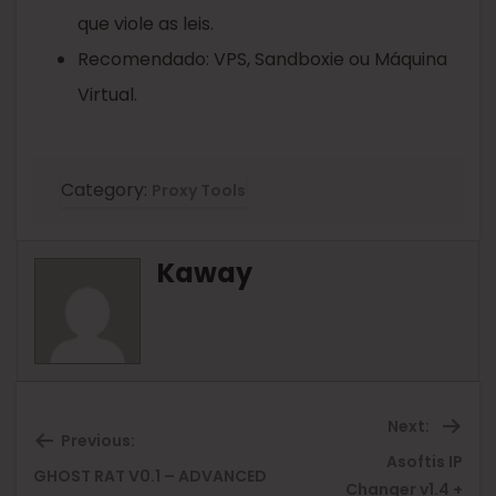
que viole as leis.
Recomendado: VPS, Sandboxie ou Máquina
Virtual.
Category:
Proxy Tools
Kaway
Next:
Previous:
Asoftis IP
GHOST RAT V0.1 – ADVANCED
Previous
Ne
Changer v1.4 +