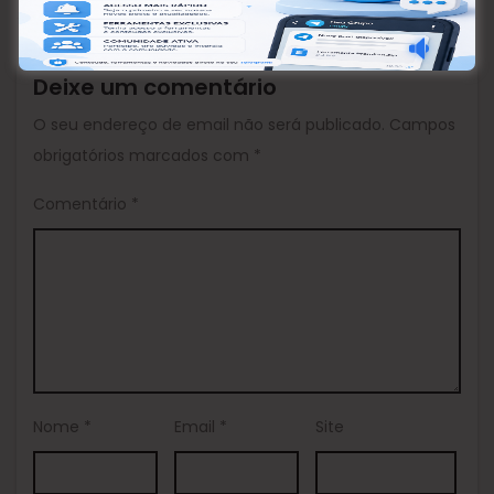
Deixe um comentário
O seu endereço de email não será publicado.
Campos
obrigatórios marcados com
*
Comentário
*
Nome
*
Email
*
Site