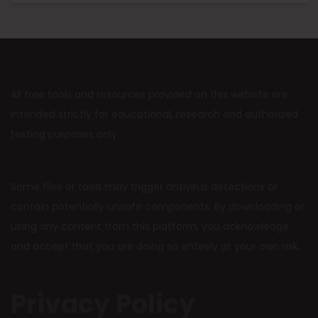
All free tools and resources provided on this website are
intended strictly for educational, research and authorized
testing purposes only.
Some files or tools may trigger antivirus detections or
contain potentially unsafe components. By downloading or
using any content from this platform, you acknowledge
and accept that you are doing so entirely at your own risk.
Privacy Policy