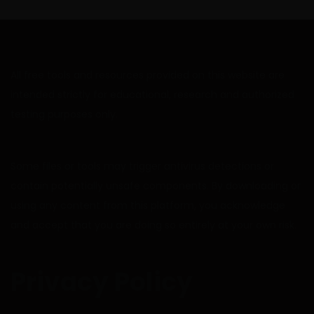
All free tools and resources provided on this website are
intended strictly for educational, research and authorized
testing purposes only.
Some files or tools may trigger antivirus detections or
contain potentially unsafe components. By downloading or
using any content from this platform, you acknowledge
and accept that you are doing so entirely at your own risk.
Privacy Policy