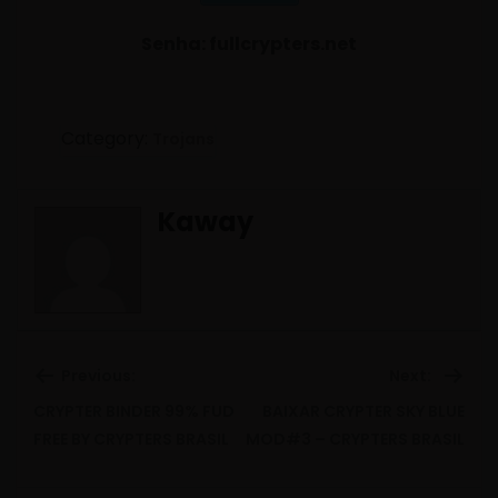
Senha: fullcrypters.net
Category:
Trojans
Kaway
Previous:
Next:
CRYPTER BINDER 99% FUD
BAIXAR CRYPTER SKY BLUE
Previous
Ne
FREE BY CRYPTERS BRASIL
MOD#3 – CRYPTERS BRASIL
post:
pos