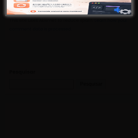
This site uses Akismet to reduce spam.
Learn how your
comment data is processed.
Pesquisar
Pesquisar