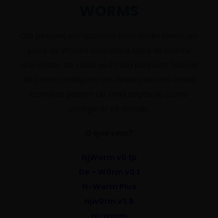
WORMS
Olá pessoal, compartilho com vocês todos um
pack de Worms com até 6 tipos de worms
diferentes. No vídeo eu fiz um pequeno tutorial
de como configurar um desses worms, então
com isso podem ter uma noção de como
configurar os demais.
O que vem?
hjWorm v0.1p
De – W0rm v0.1
H-Worm Plus
njw0rm v3.5
nj-worm