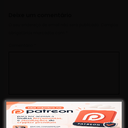
Deixe um comentário
O seu endereço de email não será publicado.
Campos
obrigatórios marcados com
*
Comentário
*
Nome
*
Email
*
Site