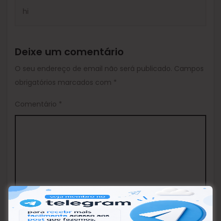
hi
Deixe um comentário
O seu endereço de email não será publicado.
Campos
obrigatórios marcados com
*
Comentário
*
Nome
*
Email
*
Site