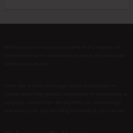
All free tools and resources provided on this website are
intended strictly for educational, research and authorized
testing purposes only.
Some files or tools may trigger antivirus detections or
contain potentially unsafe components. By downloading or
using any content from this platform, you acknowledge
and accept that you are doing so entirely at your own risk.