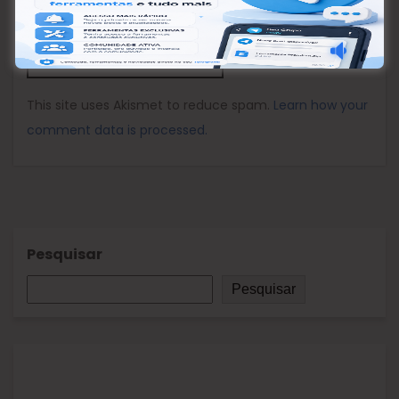
This site uses Akismet to reduce spam.
Learn how your
comment data is processed.
Pesquisar
Pesquisar