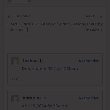
Previous:
Next:
SIMPLES CRYPTER BY KAWAY [
Batch Keylogger v1.0 by
Previous
Ne
99% FUD !! ]
th4n4t0s
post:
pos
foobos
diz:
Responder
Dezembro 5, 2017 às 12:01 pm
cool
narvalo
diz:
Responder
Abril 19, 2024 às 2:34 pm