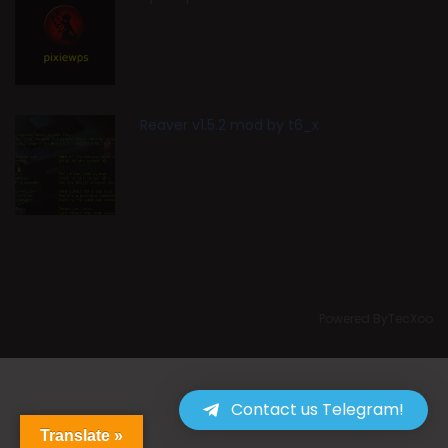
Reaver v1.5.2 mod by t6_x
Powered ByTecXoo
Contact us Telegram!
Translate »