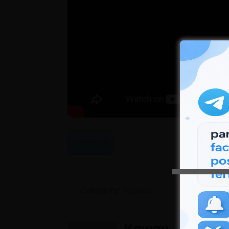
Download
Category:
Trojans
Kaway