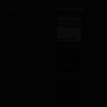
ivacy
Latest Posts
licy
MostSecurit
Spoofer
 & Conditions
y Policy
Pyxiewps v1.
Wireless At
Tool
 of Use for Products
Reaver v1.5
by t6_x