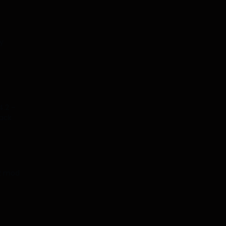
y
4.2 –
tack
.2 mod