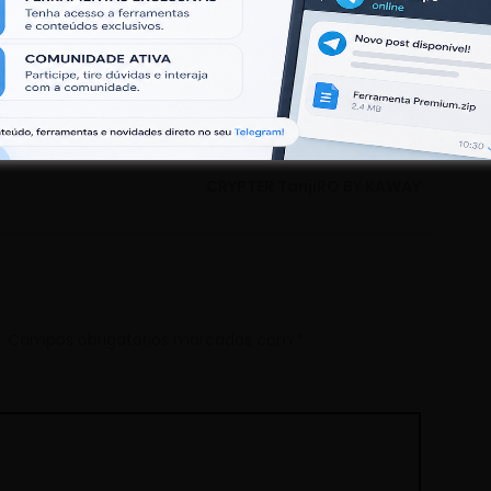
Next:
Next
CRYPTER TanjiRO BY KAWAY
post:
.
Campos obrigatórios marcados com
*