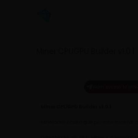
Miner CPUGPU Builder v1.0.1
Want access to priv
Miner CPUGPU Builder v1.0.1
Minerador oculto que permite minerar
O instalador do NET-Miner e o tempori