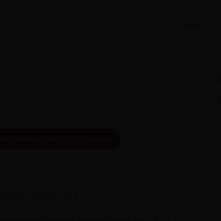
Início
ate content? Join the Telegram.
 moedas XMR ETH ETC.
zador do watchdog são codificados em C#, o