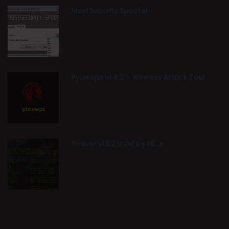
MostSecurity Spoofer
Pyxiewps v1.4.2 – Wireless Attack Tool
Reaver v1.5.2 mod by t6_x