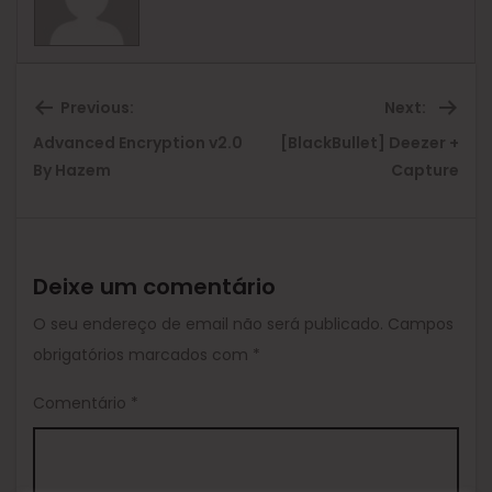
Previous:
Next:
Advanced Encryption v2.0
[BlackBullet] Deezer +
Previous
Ne
By Hazem
Capture
post:
pos
Deixe um comentário
O seu endereço de email não será publicado.
Campos
obrigatórios marcados com
*
Comentário
*