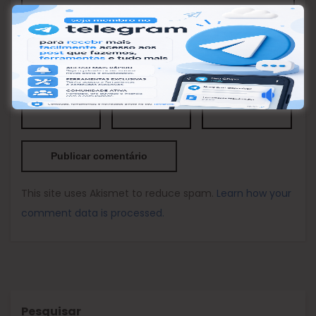
Nome
*
Email
*
Site
This site uses Akismet to reduce spam.
Learn how your
comment data is processed.
Pesquisar