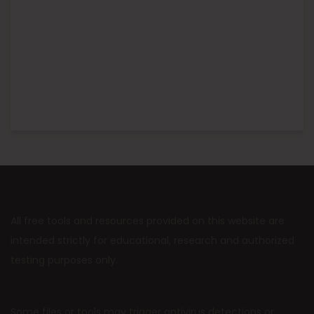
All free tools and resources provided on this website are
intended strictly for educational, research and authorized
testing purposes only.
Some files or tools may trigger antivirus detections or