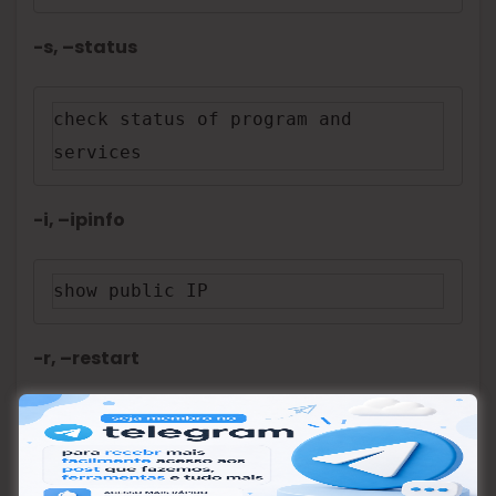
-s, –status
check status of program and 
services
-i, –ipinfo
show public IP
-r, –restart