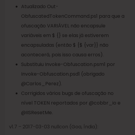
Atualizado Out-
ObfuscatedTokenCommand.ps1 para que a
ofuscação VARIÁVEL não encapsule
variáveis ​​em $ {} se elas já estiverem
encapsuladas (então $ {$ {var}} não
acontecerá, pois isso causa erros).
Substituiu Invoke-Obfuscation.psm1 por
Invoke-Obfuscation.psd1 (obrigado
@Carlos_Perez).
Corrigidos vários bugs de ofuscação no
nível TOKEN reportados por @cobbr_io e
@IISResetMe.
v1.7 – 2017-03-03 nullcon (Goa, Índia):