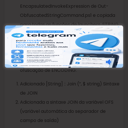
EncapsulatedInvokeExpression de Out-
ObfuscatedStringCommand.ps1 e copiada
para todas as funções de launchers, STRING
e ENCODING para adicionar várias sintaxes
de linha de comando para IEX.
Adicionadas duas novas sintaxes de JOIN
para String \ Reverse e todas as opções de
ofuscação de ENCODING:
Adicionado [String] :: Join (”, $ string) Sintaxe
de JOIN
Adicionada a sintaxe JOIN da variável OFS
(variável automática do separador de
campo de saída)