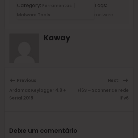
Category:
Tags:
Ferramentas
Malware Tools
malware
Kaway
Previous:
Next:
Ardamax Keylogger 4.8 +
Fi6S – Scanner de rede
Previous
Ne
Serial 2018
IPv6
post:
pos
Deixe um comentário