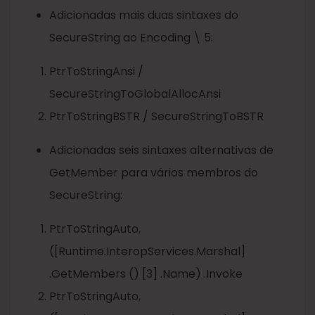
Adicionadas mais duas sintaxes do
SecureString ao Encoding \ 5:
PtrToStringAnsi /
SecureStringToGlobalAllocAnsi
PtrToStringBSTR / SecureStringToBSTR
Adicionadas seis sintaxes alternativas de
GetMember para vários membros do
SecureString:
PtrToStringAuto,
([Runtime.InteropServices.Marshal]
.GetMembers () [3] .Name) .Invoke
PtrToStringAuto,