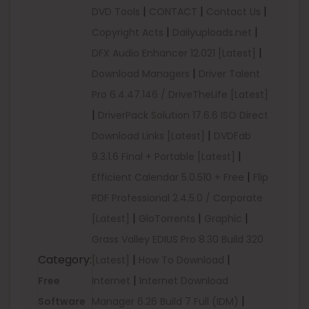
|
|
|
DVD Tools
CONTACT
Contact Us
|
|
Copyright Acts
Dailyuploads.net
|
DFX Audio Enhancer 12.021 [Latest]
|
Download Managers
Driver Talent
Pro 6.4.47.146 / DriveTheLife [Latest]
|
DriverPack Solution 17.6.6 ISO Direct
|
Download Links [Latest]
DVDFab
|
9.3.1.6 Final + Portable [Latest]
|
Efficient Calendar 5.0.510 + Free
Flip
PDF Professional 2.4.5.0 / Corporate
|
|
|
[Latest]
GloTorrents
Graphic
Grass Valley EDIUS Pro 8.30 Build 320
Category:
|
|
[Latest]
How To Download
|
Free
Internet
Internet Download
|
Software
Manager 6.26 Build 7 Full (IDM)