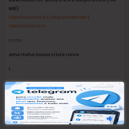
MB):
Userscloud.work
|
Dailyuploads.net
|
Userscloud.com
como
amo
Haha
nossa
triste
raiva
1
[ad_2]
Tags:
|
|
A-PDF.com
ABOUT
Affiliate
|
|
|
Links
ANDROID
Antivirus
Backup
|
|
|
Recovery
Browsers
BTScene
CD