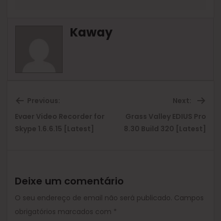
Kaway
Previous:
Next:
Evaer Video Recorder for
Grass Valley EDIUS Pro
Previous
Ne
Skype 1.6.6.15 [Latest]
8.30 Build 320 [Latest]
post:
pos
Deixe um comentário
O seu endereço de email não será publicado.
Campos
obrigatórios marcados com
*