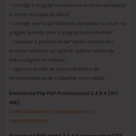
– corrigir o bug de”ocorreu um erro ao aumentar
o zoom na capa do disco”
– corrigir o erro de”falha ao aumentar o zoom na
página quando virar a página sobre mobile”
– resolver o problema de”verso mostra em
branco telefone ao aplicar aplicar modo de
única página no celular”
– agora o botão de Zoom da barra de
ferramentas pode trabalhar com razão
Download Flip PDF Professional 2.4.5.0 (107
MB):
Userscloud.work
|
Dailyuploads.net
|
Userscloud.com
Download PDF aleta 2.4.4.2 corporativa (133