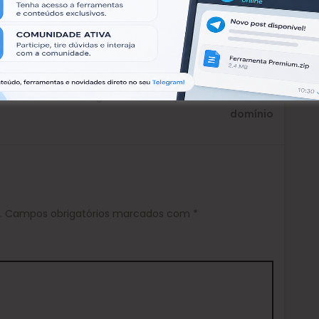
Next:
rce
Phishing Catcher – Captura de nomes de
Next
domínio
post:
.
Campos obrigatórios marcados com
*