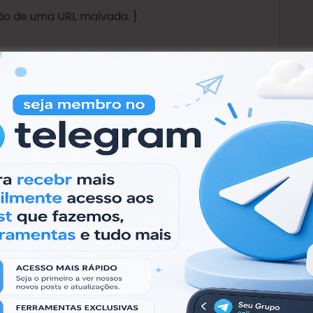
ão de uma URL malvada. }
g5ZuezbD3c