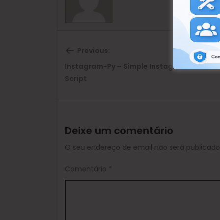
Previous:
Instagram-Py – Simple Instagram Brute Fo
Previous
Script
post:
Deixe um comentário
O seu endereço de email não será publicado
Comentário
*