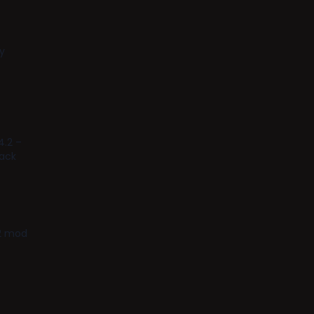
y
4.2 –
tack
.2 mod