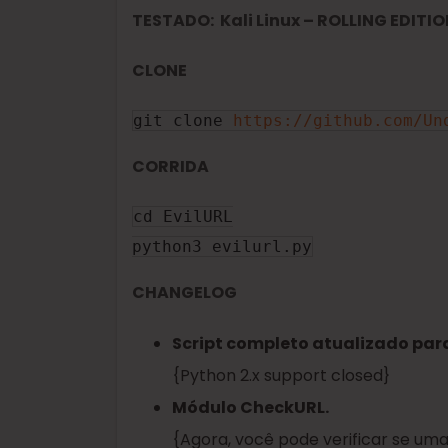
TESTADO:
Kali Linux – ROLLING EDITI
CLONE
git clone 
https://github.com/Un
CORRIDA
cd EvilURL

python3 evilurl.py
CHANGELOG
Script completo atualizado para
{Python 2.x support closed}
Módulo CheckURL.
{Agora, você pode verificar se uma