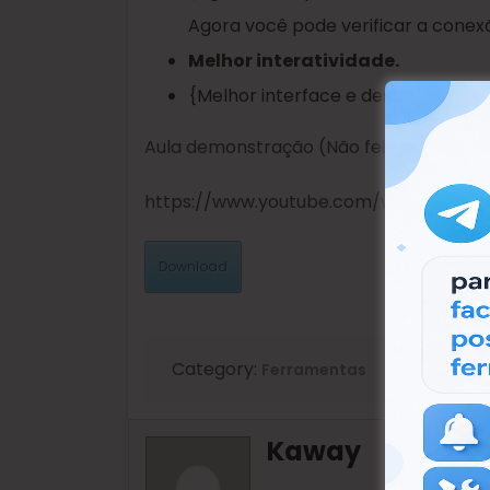
Agora você pode verificar a conex
Melhor interatividade.
{Melhor interface e design. }
Aula demonstração (Não feita por mim)
https://www.youtube.com/watch?v=u
Download
Category:
Ferramentas
Kaway