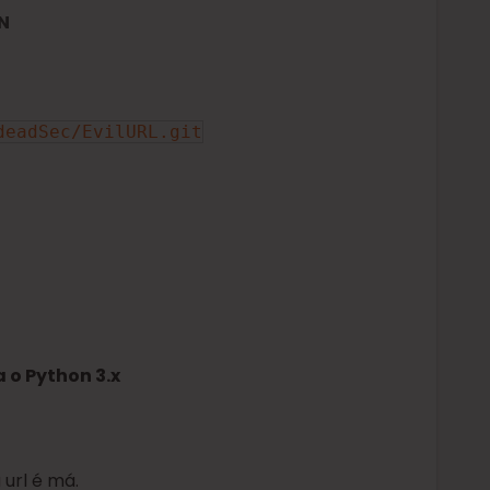
ON
deadSec/EvilURL.git
 o Python 3.x
 url é má.