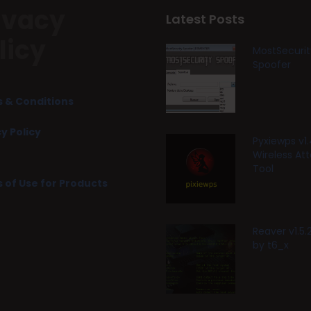
ivacy
Latest Posts
licy
MostSecurit
Spoofer
 & Conditions
y Policy
Pyxiewps v1.
Wireless At
Tool
 of Use for Products
Reaver v1.5
by t6_x