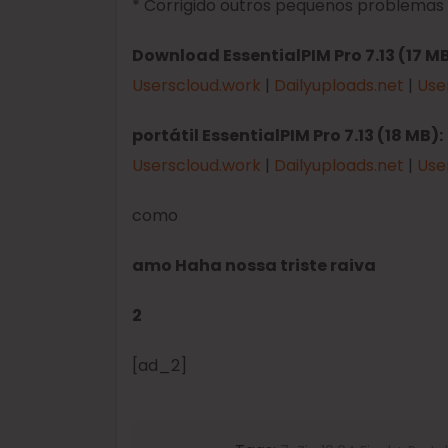
* Corrigido outros pequenos problemas
Download EssentialPIM Pro 7.13 (17 MB
Userscloud.work
|
Dailyuploads.net
|
Use
portátil EssentialPIM Pro 7.13 (18 MB):
Userscloud.work
|
Dailyuploads.net
|
Use
como
amo
Haha
nossa
triste
raiva
2
[ad_2]