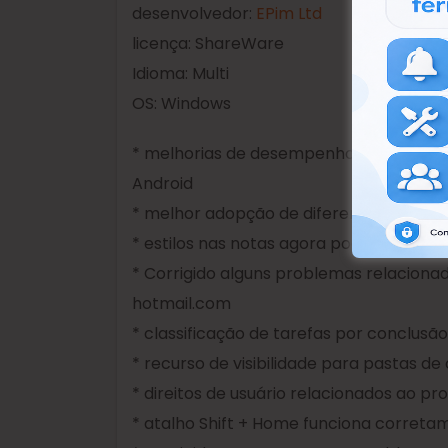
desenvolvedor:
EPim Ltd
licença: ShareWare
Idioma: Multi
OS: Windows
* melhorias de desempenho e correções
Android
* melhor adopção de diferentes config
* estilos nas notas agora pode ser atrib
* Corrigido alguns problemas relaciona
hotmail.com
* classificação de tarefas por conclus
* recurso de visibilidade para pastas de 
* direitos de usuário relacionados ao p
* atalho Shift + Home funciona corret