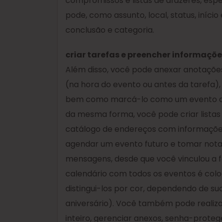
compromissos e listas de afazeres, es
pode, como assunto, local, status, início
conclusão e categoria.
criar tarefas e preencher informaçõ
Além disso, você pode anexar anotaçõe
(na hora do evento ou antes da tarefa), d
bem como marcá-lo como um evento de d
da mesma forma, você pode criar listas 
catálogo de endereços com informações
agendar um evento futuro e tomar nota
mensagens, desde que você vinculou a 
calendário com todos os eventos é colo
distingui-los por cor, dependendo de su
aniversário). Você também pode realiz
inteiro, gerenciar anexos, senha-proteg