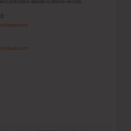
 encontrados desde a última versão
):
rscloud.com
rscloud.com