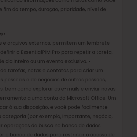
pecificando informações como muitos como você
 e fim do tempo, duração, prioridade, nível de
es
•
s e arquivos externos, permitem um lembrete
efinir o EssentialPIM Pro para repetir a tarefa,
ia inteiro ou um evento exclusivo. •
de tarefas, notas e contatos para criar um
 pessoais e de negócios de outras pessoas,
s, bem como explorar os e-mails e enviar novas
ferramenta a uma conta do Microsoft Office. Um
car à sua disposição, e você pode facilmente
a categoria (por exemplo, importante, negócio,
ar operações de busca no banco de dados
er o banco de dados para restringir o acesso de