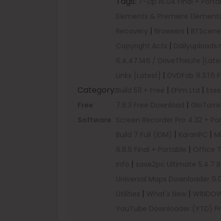
Tags:
7-Zip 16.04 Final + Port
Elements & Premiere Elements
|
|
Recovery
Browsers
BTScene
|
Copyright Acts
Dailyuploads.
6.4.47.146 / DriveTheLife [Late
|
Links [Latest]
DVDFab 9.3.1.6 F
Category:
|
|
Build 511 + Free
EPim Ltd
Esse
|
Free
7.6.3 Free Download
GloTorre
Software
Screen Recorder Pro 4.32 + Po
|
|
Build 7 Full (IDM)
KaranPC
Mi
|
6.8.6 Final + Portable
Office 
|
Info
save2pc Ultimate 5.4.7 Bu
Universal Maps Downloader 9.0
|
|
Utilities
What's New
WINDO
YouTube Downloader (YTD) Pro