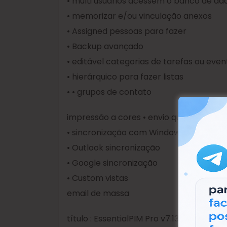
• multi usuários acessem o banco de da
• memorizar e/ou vinculação anexos
• Assigned pessoas para fazer
• Backup avançado
• editável categorias de tarefas ou even
• hierárquico para fazer listas
• • grupos de contato
impressão a cores • envio qualquer item
• sincronização com Windows Mobile ou 
• Outlook sincronização
• Google sincronização
• Custom vistas
email de massa
título : EssentialPIM Pro v7.13