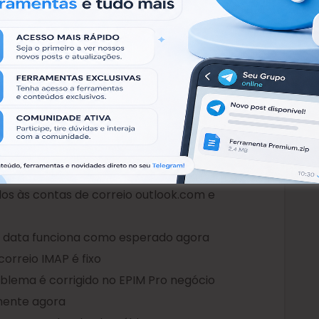
 de bugs relacionados à sincronização de EPIM
urações de DPI no Windows
uído a tabelas
dos às contas de correio outlook.com e
ão data funciona como esperado agora
correio IMAP é fixo
roblema é corrigido no EPIM Pro negócio
amente agora