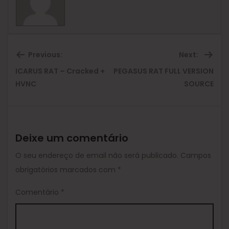
Previous:
Next:
ICARUS RAT – Cracked +
PEGASUS RAT FULL VERSION
Previous
Ne
HVNC
SOURCE
post:
pos
Deixe um comentário
O seu endereço de email não será publicado.
Campos
obrigatórios marcados com
*
Comentário
*