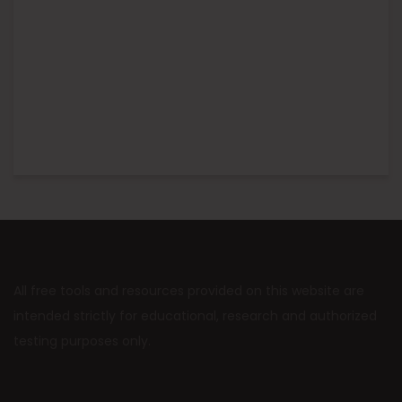
All free tools and resources provided on this website are
intended strictly for educational, research and authorized
testing purposes only.