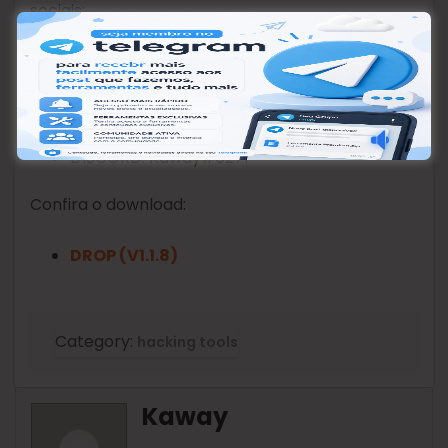
sociais:
TELEGRAM GROUP
ADD-ME TELEGRAM
FACEBOOK PAGE
DISCORD: Kaway#6271
Confira o download:
DROP (V1.1.8)
Category:
hacking tools
Kaway