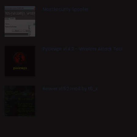
MostSecurity Spoofer
Pyxiewps v1.4.2 – Wireless Attack Tool
Reaver v1.5.2 mod by t6_x