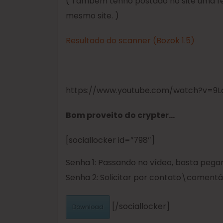
( Também tenho postado no site uma f
mesmo site. )
Resultado do scanner (Bozok 1.5)
https://www.youtube.com/watch?v=9
Bom proveito do crypter…
[sociallocker id=”798″]
Senha 1: Passando no vídeo, basta pegar
Senha 2: Solicitar por contato\comentá
[/sociallocker]
Download