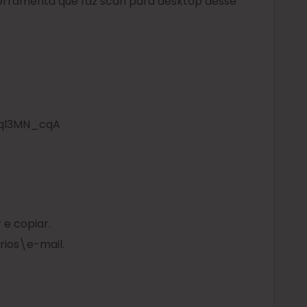
erramenta que faz scan para desktop desse
Lql3MN_cqA
 e copiar.
rios\e-mail.