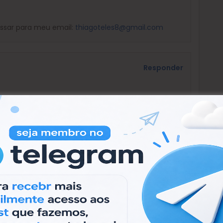
ssar para meu email:
thiagoteles8@gmail.com
Responder
iarraso2000@gmail.com
, Sou Um Cliente vip …
uvidas
Responder