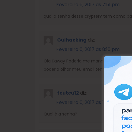
Fevereiro 6, 2017 às 7:51 pm
qual a senha desse crypter? tem como pa
Guihacking
diz:
Fevereiro 6, 2017 às 8:10 pm
Ola Kaway Poderia me mandar a senha
gu
poderia olhar meu email tenho algumas d
teuteu12
diz:
Fevereiro 6, 2017 às 11:11 pm
Qual é a senha?