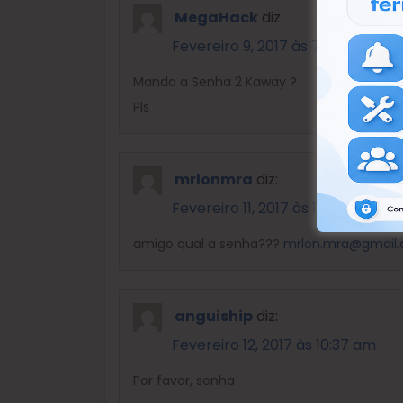
MegaHack
diz:
Fevereiro 9, 2017 às 7:12 pm
Manda a Senha 2 Kaway ?
Pls
mrlonmra
diz:
Fevereiro 11, 2017 às 1:39 pm
amigo qual a senha???
mrlon.mra@gmail
anguiship
diz:
Fevereiro 12, 2017 às 10:37 am
Por favor, senha