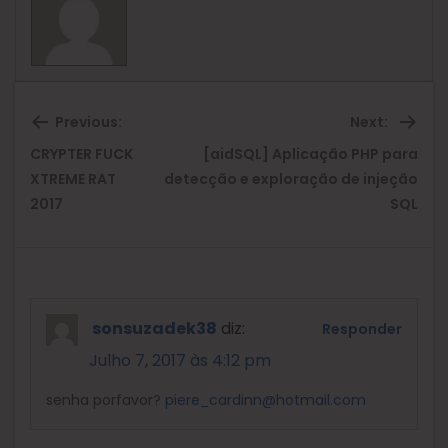
Previous:
Next:
CRYPTER FUCK
[aidSQL] Aplicação PHP para
Previous
Ne
XTREME RAT
detecção e exploração de injeção
2017
SQL
post:
pos
sonsuzadek38
diz:
Responder
Julho 7, 2017 às 4:12 pm
senha porfavor?
piere_cardinn@hotmail.com