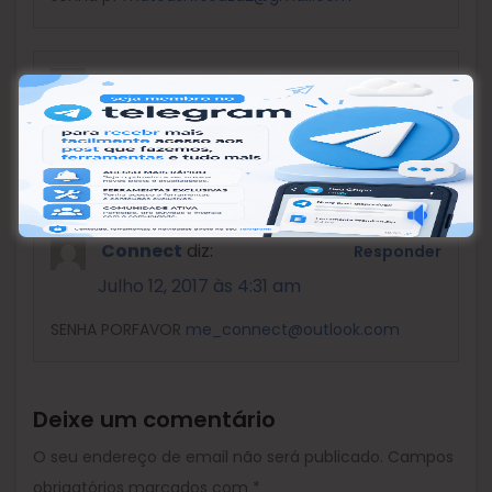
PANDASAFADO
diz:
Responder
Julho 10, 2017 às 9:59 pm
Senha pfvr linda:
lolmine9203@gmail.com
Connect
diz:
Responder
Julho 12, 2017 às 4:31 am
SENHA PORFAVOR
me_connect@outlook.com
Deixe um comentário
O seu endereço de email não será publicado.
Campos
obrigatórios marcados com
*