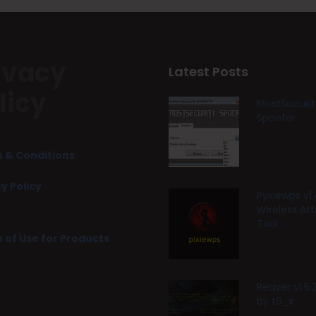
ivacy
Latest Posts
licy
MostSecurit
Spoofer
 & Conditions
y Policy
Pyxiewps v1.
Wireless At
Tool
 of Use for Products
Reaver v1.5
by t6_x