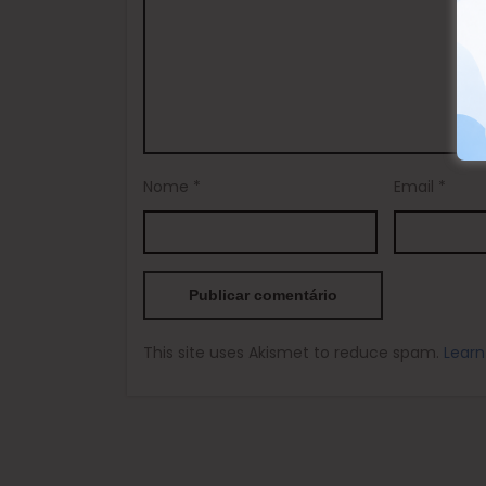
Nome
*
Email
*
This site uses Akismet to reduce spam.
Learn