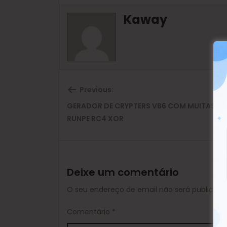
Kaway
Previous:
GERADOR DE CRYPTERS VB6 COM MUITAS O
Previous
RUNPE RC4 XOR
post:
Deixe um comentário
O seu endereço de email não será publicado
Comentário
*