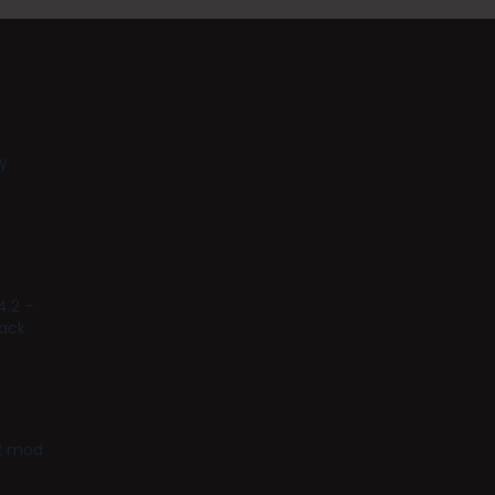
y
4.2 –
tack
.2 mod