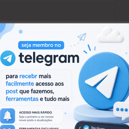
Next:
PÇÕES DE
Unknown RAT Multi S.O – Android &
Next
Windows
post:
.
Campos obrigatórios marcados com
*