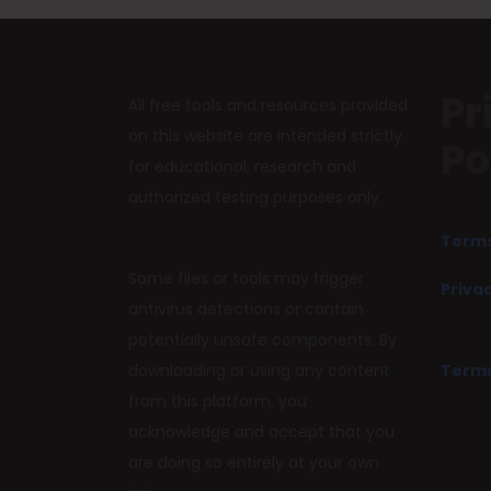
Pr
All free tools and resources provided
on this website are intended strictly
Po
for educational, research and
authorized testing purposes only.
Terms
Some files or tools may trigger
Privac
antivirus detections or contain
potentially unsafe components. By
downloading or using any content
Terms
from this platform, you
acknowledge and accept that you
are doing so entirely at your own