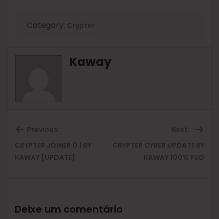
Category:
Crypter
Kaway
Previous:
Next:
CRYPTER JOINER 0.1 BY
CRYPTER CYBER UPDATE BY
Previous
Ne
KAWAY [UPDATE]
KAWAY 100% FUD
post:
pos
Deixe um comentário