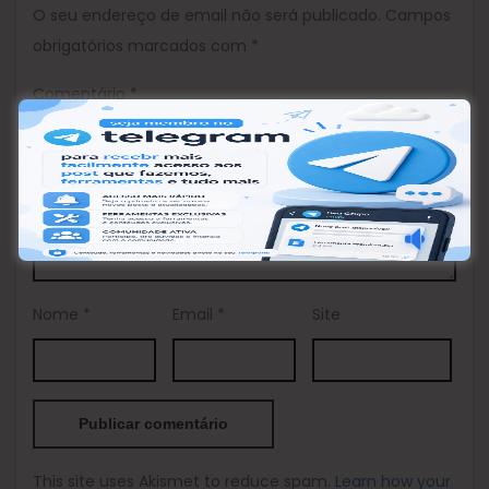
O seu endereço de email não será publicado.
Campos
obrigatórios marcados com
*
Comentário
*
Nome
*
Email
*
Site
This site uses Akismet to reduce spam.
Learn how your