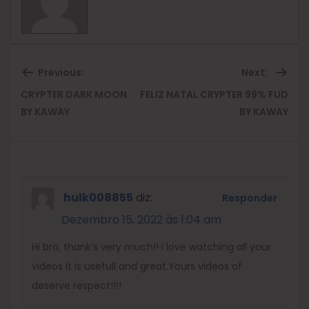
Previous:
Next:
CRYPTER DARK MOON
FELIZ NATAL CRYPTER 99% FUD
Previous
Ne
BY KAWAY
BY KAWAY
post:
pos
hulk008855
diz:
Responder
Dezembro 15, 2022 às 1:04 am
Hi bro, thank’s very much!! I love watching all your
videos it is usefull and great.Yours videos of
deserve respect!!!!