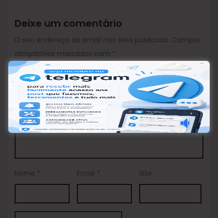
Deixe um comentário
O seu endereço de email não será publicado.
Campos
obrigatórios marcados com
*
Comentário
*
Nome
*
Email
*
Site