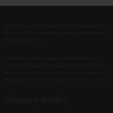
All free tools and resources provided on this website are
intended strictly for educational, research and authorized
testing purposes only.
Some files or tools may trigger antivirus detections or
contain potentially unsafe components. By downloading or
using any content from this platform, you acknowledge
and accept that you are doing so entirely at your own risk.
Privacy Policy