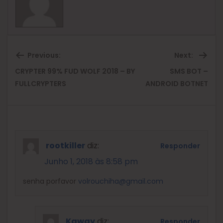
Previous:
Next:
CRYPTER 99% FUD WOLF 2018 – BY
SMS BOT –
Previous
Ne
FULLCRYPTERS
ANDROID BOTNET
post:
pos
rootkiller
diz:
Responder
Junho 1, 2018 às 8:58 pm
senha porfavor
volrouchiha@gmail.com
Kaway
diz:
Responder