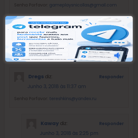
Senha Porfavor:
gameplaysnicollas@gmail.com
Kaway
diz:
Responder
Junho 2, 2018 às 5:49 pm
Enviada, espero que use bem.
Dregs
diz:
Responder
Junho 3, 2018 às 11:37 am
Senha Porfavor:
tereshkins@yandex.ru
Kaway
diz:
Responder
Junho 3, 2018 às 2:25 pm