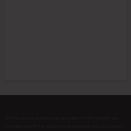
All free tools and resources provided on this website are
intended strictly for educational, research and authorized