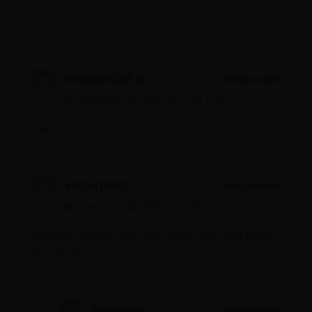
post:
pos
maxou1020
diz:
Responder
Novembro 30, 2018 às 1:34 pm
merci
victorpl
diz:
Responder
Novembro 30, 2018 às 2:02 pm
desculpa a pergunta, mas como faço para fazer o
download?
Kaway
diz:
Responder