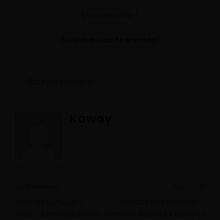
[/sociallocker]
Senha durante o vídeo!
Category:
Crypter
Kaway
Previous:
Next:
CRYPTER BATMAN +
PACOTE RAT ANDROID –
Previous
Ne
ICON – CRYPTERS BRASIL
SPYNOTE TODAS AS VERSÕES