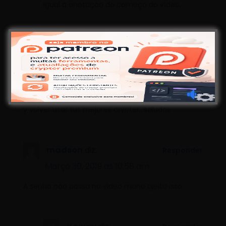
igual a anotação do começo do vídeo.
chmk
diz:
Responder
Janeiro 7, 2019 às 9:48 pm
hola amigo soy yopde nuevo HMK tenia tiempo sin
trabajar con los virus retomo de nnuevo el trabajo
y volver usar tus mejores crycter…saludos
madson
diz:
Responder
Março 30, 2019 às 10:58 am
A senha não passa no video mano ajeita isso