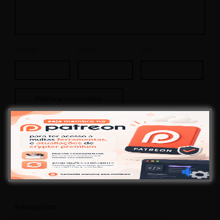
Nome
*
Email
*
Site
This site uses Akismet to reduce spam.
Learn how your
comment data is processed.
Pesquisar