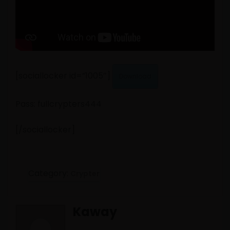
[sociallocker id=”1005″]
Download
Pass: fullcrypters444
[/sociallocker]
Category:
Crypter
Kaway