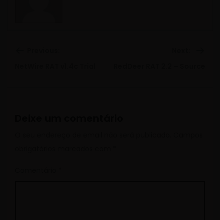
Previous:
Next:
Previous
Ne
NetWire RAT v1.4c Trial
RedDeer RAT 2.2 – Source
post:
pos
Deixe um comentário
O seu endereço de email não será publicado.
Campos
obrigatórios marcados com
*
Comentário
*