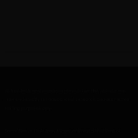
All free tools and resources provided on this website are
intended strictly for educational, research and authorized
testing purposes only.
Some files or tools may trigger antivirus detections or