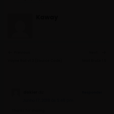
Kaway
Previous:
Next:
Previous
Ne
Vayne Rat v1.3 (Source Code)
Mail Brute 1.5
post:
pos
dokier
diz:
Responder
Junho 17, 2018 às 5:48 pm
Thanks for sharing