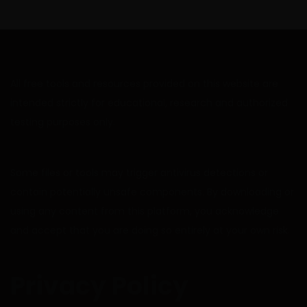
All free tools and resources provided on this website are
intended strictly for educational, research and authorized
testing purposes only.
Some files or tools may trigger antivirus detections or
contain potentially unsafe components. By downloading or
using any content from this platform, you acknowledge
and accept that you are doing so entirely at your own risk.
Privacy Policy