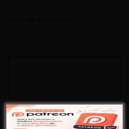
Deixe um comentário
O seu endereço de email não será publicado.
Campos
obrigatórios marcados com
*
Comentário
*
Nome
*
Email
*
Site