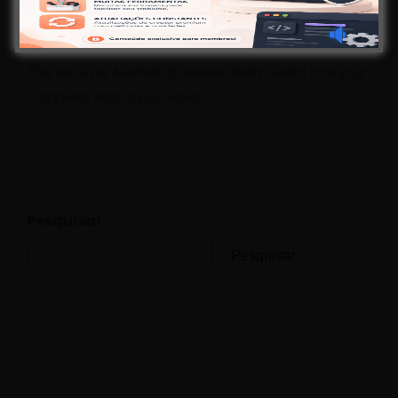
This site uses Akismet to reduce spam.
Learn how your
comment data is processed.
Pesquisar
Pesquisar