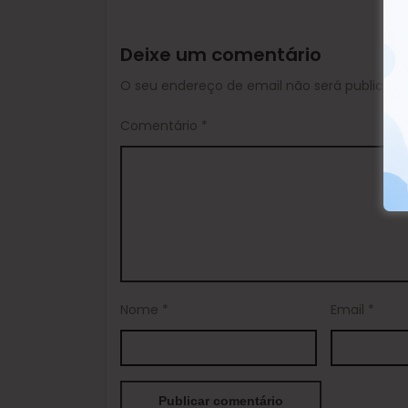
Deixe um comentário
O seu endereço de email não será publicado
Comentário
*
Nome
*
Email
*