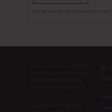
This site uses Akismet to reduce spam.
Learn
Pr
All free tools and resources provided
on this website are intended strictly
Po
for educational, research and
authorized testing purposes only.
Terms
Some files or tools may trigger
Privac