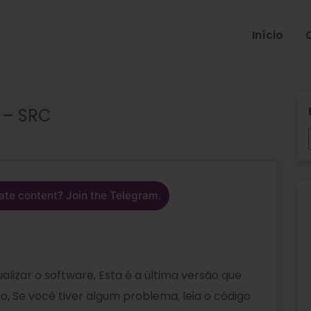
Início
 – SRC
ate content? Join the Telegram.
izar o software, Esta é a última versão que
, Se você tiver algum problema, leia o código