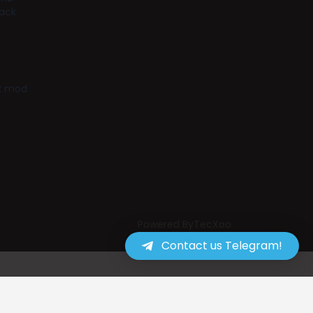
tack
.2 mod
Powered ByTecXoo
Contact us Telegram!