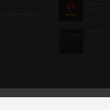
Wireless At
Tool
 of Use for Products
Reaver v1.5
by t6_x