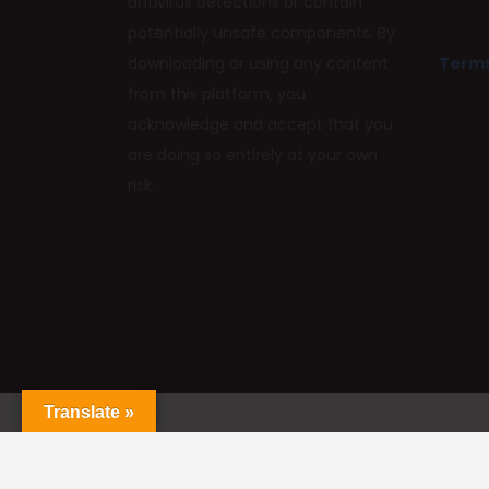
antivirus detections or contain
potentially unsafe components. By
downloading or using any content
Terms
from this platform, you
acknowledge and accept that you
are doing so entirely at your own
risk.
Translate »