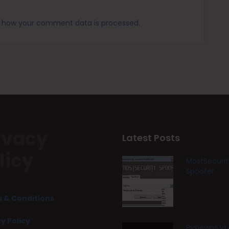
 how your comment data is processed.
ivacy
Latest Posts
licy
MostSecurit
Spoofer
 & Conditions
y Policy
Pyxiewps v1.