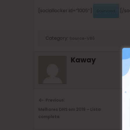
[sociallocker id=”1005″]
[/so
Download
Category:
Source-VB6
Kaway
Previous:
Melhores DNS em 2019 – Lista
SE
Previous
completa
post: