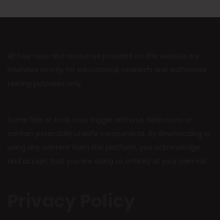
All free tools and resources provided on this website are
intended strictly for educational, research and authorized
testing purposes only.
Some files or tools may trigger antivirus detections or
contain potentially unsafe components. By downloading or
using any content from this platform, you acknowledge
and accept that you are doing so entirely at your own risk.
Privacy Policy