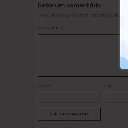
Deixe um comentário
O seu endereço de email não será publicado
Comentário
*
Nome
*
Email
*