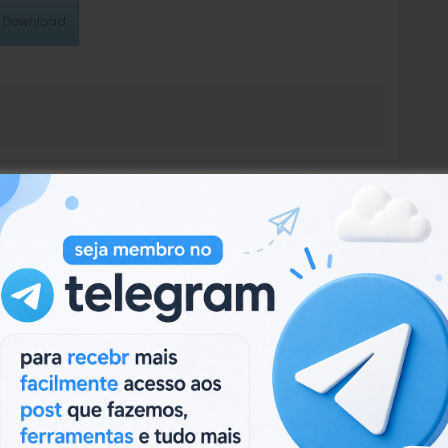
Download
Next:
Next
CONES
xRAT 2.0 RELEASE
post: