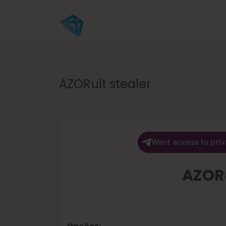
AZORult stealer
Want access to priv
AZORu