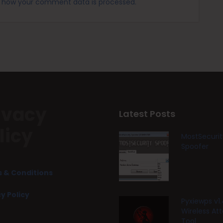
 how your comment data is processed.
ivacy
Latest Posts
licy
MostSecurit
Spoofer
 & Conditions
y Policy
Pyxiewps v1.
Wireless At
Tool