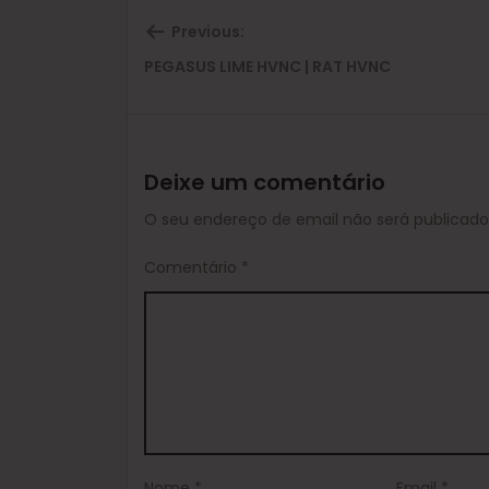
Previous:
Previous
PEGASUS LIME HVNC | RAT HVNC
post:
Deixe um comentário
O seu endereço de email não será publicado
Comentário
*
Nome
*
Email
*