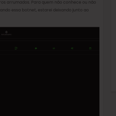
rros arrumados. Para quem não conhece ou não
ando essa botnet, estarei deixando junto ao