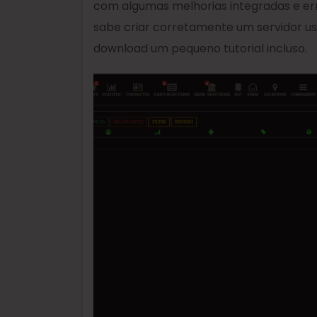
com algumas melhorias integradas e e
sabe criar corretamente um servidor us
download um pequeno tutorial incluso.