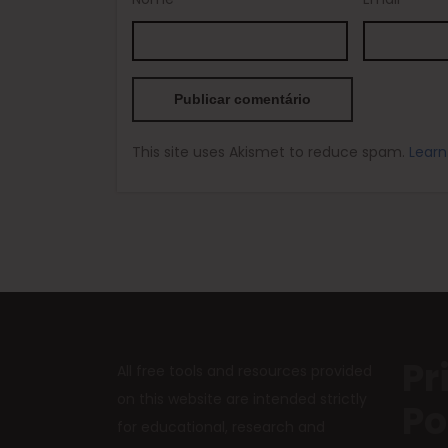
This site uses Akismet to reduce spam.
Learn
Pr
All free tools and resources provided
on this website are intended strictly
Po
for educational, research and