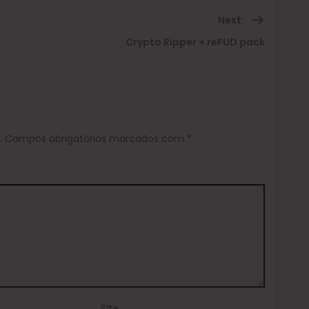
Next:
Next
Crypto Ripper + reFUD pack
post:
.
Campos obrigatórios marcados com
*
Site