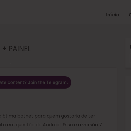
Início
 + PAINEL
ate content? Join the Telegram.
a ótima botnet para quem gostaria de ter
to em questão de Android. Essa é a versão 7