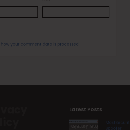
 how your comment data is processed.
ivacy
Latest Posts
licy
MostSecurit
Spoofer