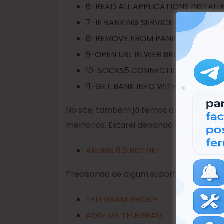
6-READ ALL APPLICATIONS INSTALL
7-IF BANKING SERVICE IS ACTIVE, 
8-REMOVE FROM PANEL AND UNINST
9-OPEN URL IN WEB BROWSER OR 
10-SOCKS5 CONNECTIONS
11-GET BANK INFO WITH MORE INJE
No site, também já temos a versão 8.0 
melhorias. Estarei deixando aqui, um t
ANUBIS 8.0 BOTNET
Precisando de algum suporte? Minhas re
TELEGRAM GROUP
ADD-ME TELEGRAM