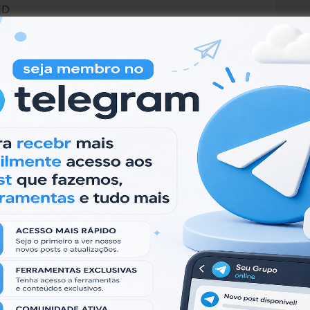
ED
YOU CAN SEE ALL BANK APPLICATIONS
ALL RAT (IF YOU WANT)
HIDDEN BROWSER
CTION
postada e com algumas outras funções e
ópico para você conferir a nova versão também.
des sociais: