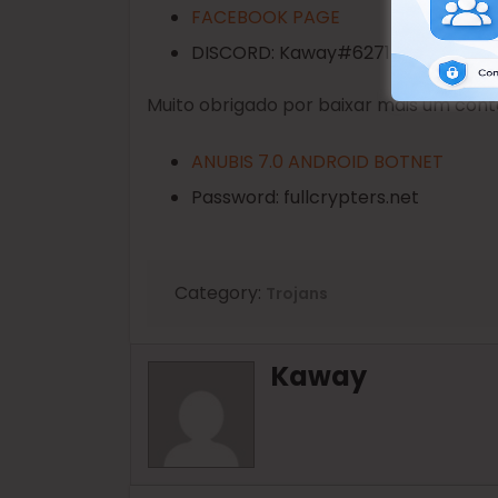
FACEBOOK PAGE
DISCORD: Kaway#6271
Muito obrigado por baixar mais um con
ANUBIS 7.0 ANDROID BOTNET
Password: fullcrypters.net
Category:
Trojans
Kaway