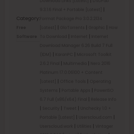
|
Download Links [Latest]
DVDFab
|
9.3.1.6 Final + Portable [Latest]
Category:
Format Package Pro 3.0.2.2134
|
|
|
Free
[Latest]
GloTorrents
Graphic
How
|
|
Software
To Download
Internet
Internet
Download Manager 6.26 Build 7 Full
|
|
(IDM)
KaranPC
Microsoft Toolkit
|
|
2.6.2 Final
Multimedia
Nero 2016
Platinum 17.0.06100 + Content
|
|
[Latest]
Office Tools
Operating
|
|
Systems
Portable Apps
PowerISO
|
6.7 Full (x86/x64) Final
Release Info
|
|
|
Security
Tweet
Unchecky 1.0 +
|
|
Portable [Latest]
Userscloud.com
|
|
Userscloud.work
Utilities
Vintager