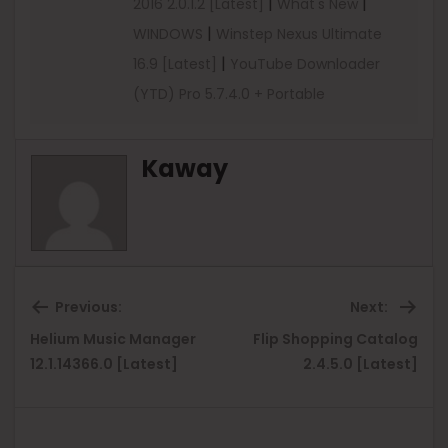
|
|
2016 2.0.1.2 [Latest]
What's New
|
WINDOWS
Winstep Nexus Ultimate
|
16.9 [Latest]
YouTube Downloader
(YTD) Pro 5.7.4.0 + Portable
Kaway
Previous:
Next:
Helium Music Manager
Flip Shopping Catalog
Previous
Ne
12.1.14366.0 [Latest]
2.4.5.0 [Latest]
post:
pos