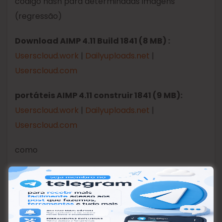
código hash para determinadas imagens
(regressão)
Download AIMP 4.11 Build 1841 (8 MB) :
Userscloud.work
|
Dailyuploads.net
|
Userscloud.com
portáteis AIMP 4.11 construir 1841 (9 MB):
Userscloud.work
|
Dailyuploads.net
|
Userscloud.com
como
amo
Haha
nossa
triste
raiva
2
1