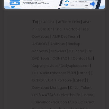
[ad_2]
Tags:
|
|
ABOUT
Affiliate Links
AIMP
4.11 Build 1841 Final + Portable Free
|
|
Download
AIMP DevTeam
|
|
ANDROID
Antivirus
Backup
|
|
|
Recovery
Browsers
BTScene
CD
|
|
|
DVD Tools
CONTACT
Contact Us
|
|
Copyright Acts
Dailyuploads.net
|
DFX Audio Enhancer 12.021 [Latest]
|
DiffPDF 5.6.4 + Portable [Latest]
|
Download Managers
Driver Talent
Pro 6.4.47.146 / DriveTheLife [Latest]
|
DriverPack Solution 17.6.6 ISO Direct