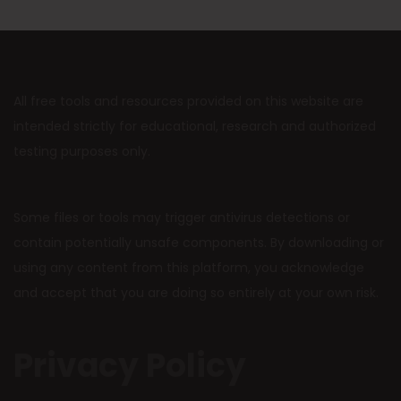
All free tools and resources provided on this website are
intended strictly for educational, research and authorized
testing purposes only.
Some files or tools may trigger antivirus detections or
contain potentially unsafe components. By downloading or
using any content from this platform, you acknowledge
and accept that you are doing so entirely at your own risk.
Privacy Policy