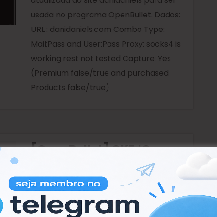
atualizada do site danidaniels para ser
usada no programa OpenBullet. Dados:
URL : danidaniels.com Combo Type:
Mail:Pass and User:Pass Proxy: socks4 is
working rest not tested Capture: Yes
(Premium false/true and purchased
Products false/true)
[OpenBullet] OKE.IO
CONFIG W/ CAPTURE
[OpenBullet] OKE.IO CONFIG W/
CAPTURE Configurão completa do