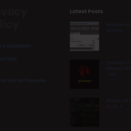
ivacy
Latest Posts
licy
MostSecurit
Spoofer
 & Conditions
y Policy
Pyxiewps v1.
Wireless At
Tool
 of Use for Products
Reaver v1.5
by t6_x