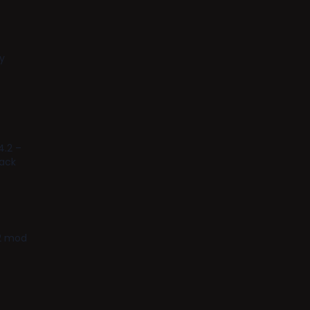
y
4.2 –
tack
.2 mod