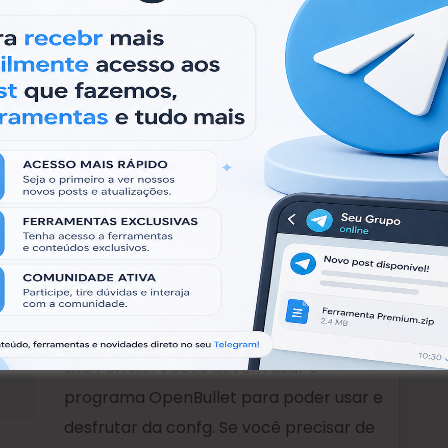
Oke.IO, devem usar no OpenBullet para
obter suas capture sem qualquer tipo
de problema.
[OpenBullet / 1.2.0]
Fortnite / New Api / Very
High CPM
[OpenBullet / 1.2.0] Fortnite / New Api /
Very High CPM Uma confg atualziada do
site Fornite. Vocês devem usar o
programa OpenBullet para poder usar e
desfrutar da confg. Se você precisar de